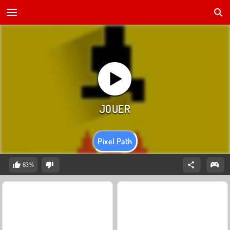
Pixel Path
63%