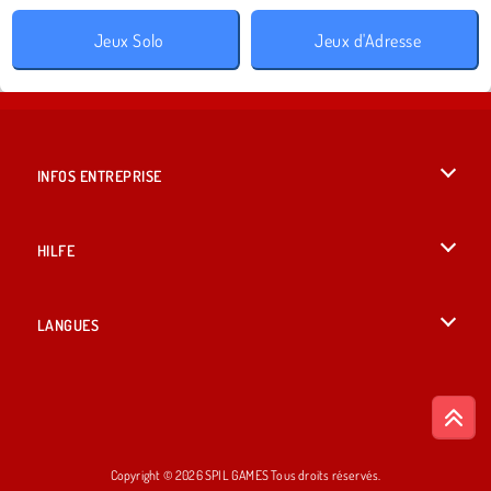
Jeux Solo
Jeux d'Adresse
INFOS ENTREPRISE
Conditions d’utilisation
HILFE
Politique De Protection De La Vie Privée
Hilfe
LANGUES
Cookies
English
Acceptation des cookies
British English
Copyright © 2026 SPIL GAMES Tous droits réservés.