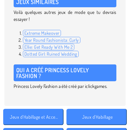
JEUX SIMILAIRES
Voilà quelques autres jeux de mode que tu devrais
essayer !
Extreme Makeover
Year Round Fashionista: Curly
Ellie: Get Ready With Me 2
Dotted Girl: Ruined Wedding
QUI A CRÉÉ PRINCESS LOVELY
FASHION ?
Princess Lovely Fashion a été créé par iclickgames.
Jeux d'Habillage et Accessoires
Jeux d'Habillage