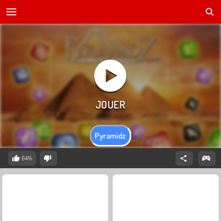
Pyramidz
64%