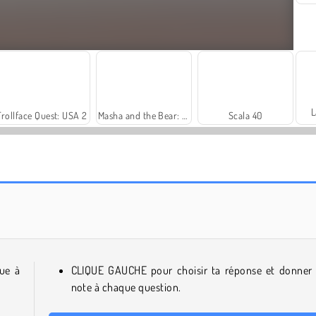
L
Trollface Quest: USA 2
Masha and the Bear: Meadows
Scala 40
Royal Story
Let's Fish!
ue à
CLIQUE GAUCHE pour choisir ta réponse et donner
note à chaque question.