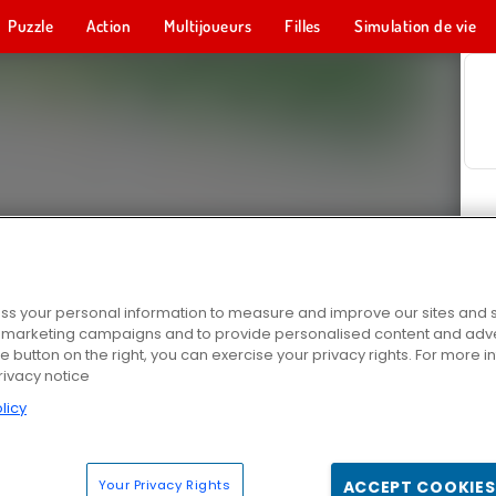
Puzzle
Action
Multijoueurs
Filles
Simulation de vie
s your personal information to measure and improve our sites and s
r marketing campaigns and to provide personalised content and adver
he button on the right, you can exercise your privacy rights. For more 
rivacy notice
licy
Your Privacy Rights
ACCEPT COOKIES