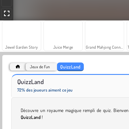
Jewel Garden Story
Juice Merge
Grand Mahjong Connect
QuizzLand
Jeux de Fun
Solitaire Social
Farm Merge Valley
QuizzLand
72% des joueurs aiment ce jeu
Découvre un royaume magique rempli de quiz. Bienven
QuizzLand
!