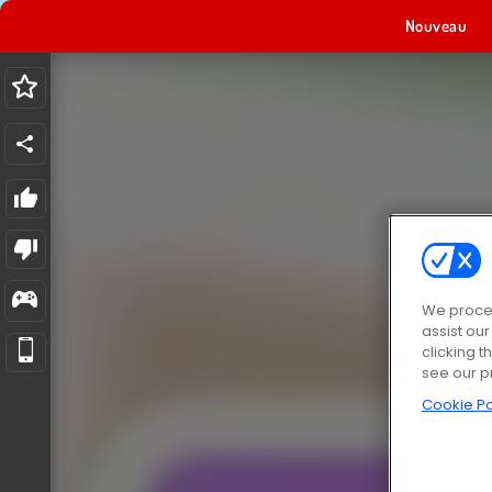
Nouveau
We proces
assist ou
clicking t
see our p
Cookie Po