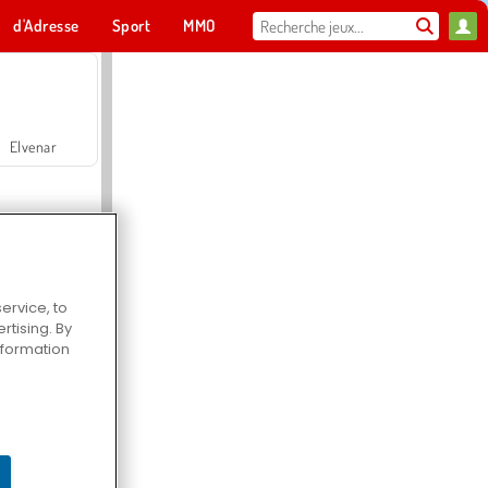
d'Adresse
Sport
MMO
Pour toi
Elvenar
ervice, to
tising. By
Hospital Surgeon Doctor Game
information