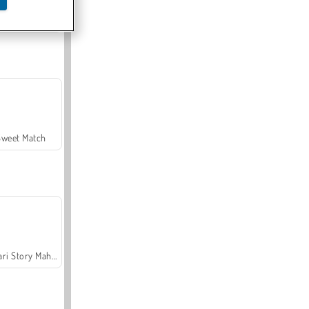
Offroad Crash Climber 4X4
Sweet Match
Safari Story Mahjong