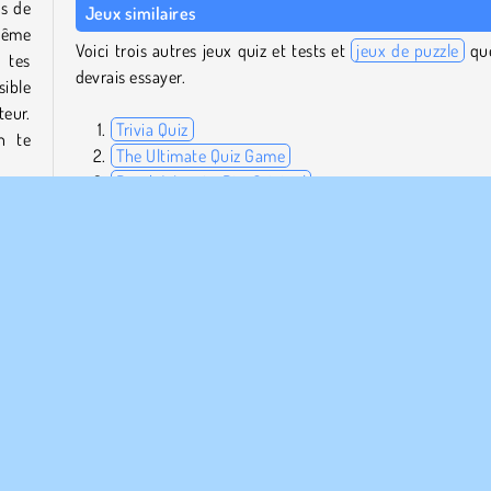
ns de
Jeux similaires
même
Voici trois autres jeux quiz et tests et
jeux de puzzle
qu
 tes
devrais essayer.
ible
eur.
Trivia Quiz
n te
The Ultimate Quiz Game
Dumb Ways to Die: Original
Puis-je jouer à QuizzLand sur mobile ?
 des
Oui, ce jeu est disponible sur
Google Play
et
Apple
dras-
Store
.
magie
Qui a créé QuizzLand ?
QuizzLand a été créé par MNO GO APPS LTD.