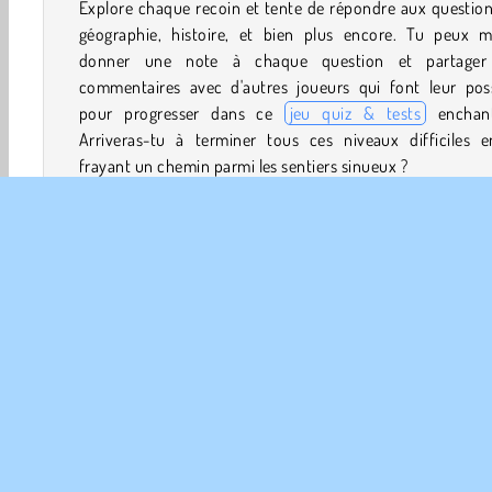
Explore chaque recoin et tente de répondre aux questio
géographie, histoire, et bien plus encore. Tu peux 
donner une note à chaque question et partager
commentaires avec d'autres joueurs qui font leur poss
pour progresser dans ce
jeu quiz & tests
enchant
Arriveras-tu à terminer tous ces niveaux difficiles e
frayant un chemin parmi les sentiers sinueux ?
Comment jouer à QuizzLand ?
Explore le royaume de QuizzLand tout en répondant à
questions portant sur des sujets divers et variés. Parvien
tu à découvrir tout ce que cette terre de merveilles, de 
et d'anecdotes a à proposer ?
Commandes du jeu
UTILISE LA SOURIS pendant ta visite à QuizzLand.