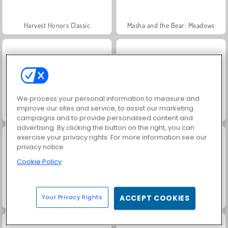
Harvest Honors Classic
Masha and the Bear: Meadows
We process your personal information to measure and
improve our sites and service, to assist our marketing
Royal Story
Rummy World
campaigns and to provide personalised content and
advertising. By clicking the button on the right, you can
exercise your privacy rights. For more information see our
privacy notice
Cookie Policy
Your Privacy Rights
ACCEPT COOKIES
Scala 40
Charm Farm