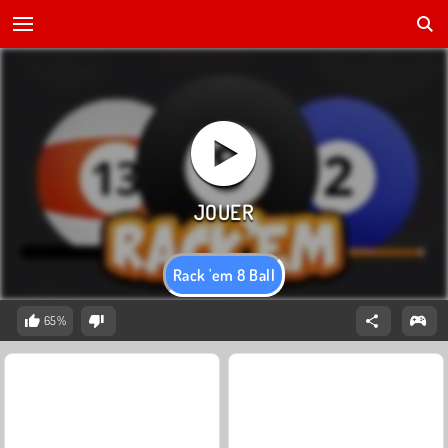
Rack 'em 8 Ball
65%