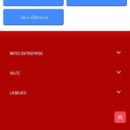
Jeux d'Adresse
INFOS ENTREPRISE
Conditions d’utilisation
HILFE
Politique De Protection De La Vie Privée
Hilfe
LANGUES
Cookies
English
Acceptation des cookies
British English