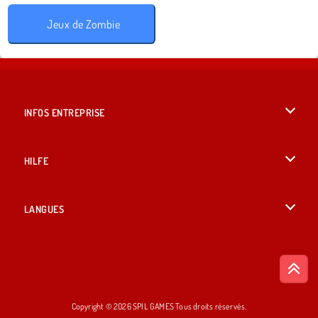
Jeux de Zombie
INFOS ENTREPRISE
Conditions d’utilisation
HILFE
Politique De Protection De La Vie Privée
Hilfe
LANGUES
Cookies
British English
Acceptation des cookies
Русский
Copyright © 2026 SPIL GAMES Tous droits réservés.