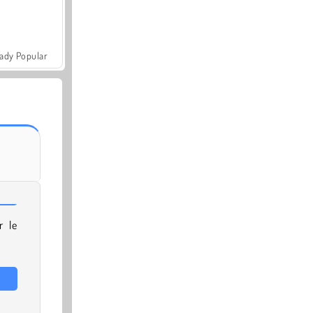
ady Popular
r le
!