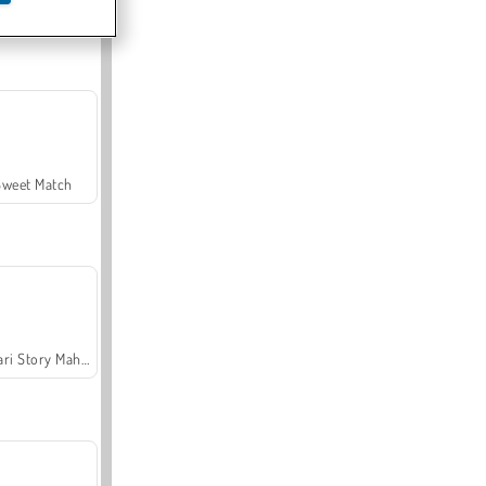
Offroad Crash Climber 4X4
Sweet Match
Safari Story Mahjong