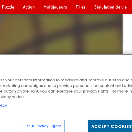
Puzzle
Action
Multijoueurs
Filles
Simulation de vie
s your personal information to measure and improve our sites and s
r marketing campaigns and to provide personalised content and adver
he button on the right, you can exercise your privacy rights. For more 
rivacy notice
licy
Your Privacy Rights
ACCEPT COOKIES