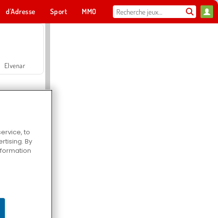
d'Adresse
Sport
MMO
Pour toi
Elvenar
ervice, to
tising. By
Hospital Surgeon Doctor Game
information