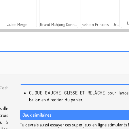
L
Juice Merge
Grand Mahjong Connect
Fashion Princess - Dress Up for Girls
Trollface Quest: USA 2
Heroes of Myths
C’est
CLIQUE GAUCHE, GLISSE ET RELÂCHE pour lance
ballon en direction du panier.
salle
Jeux similaires
trois
tu à
Tu devrais aussi essayer ces super jeux en ligne stimulants 