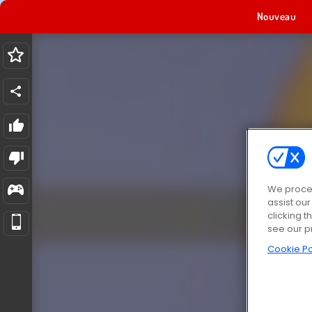
Nouveau
We proces
assist ou
clicking t
see our p
Cookie Po