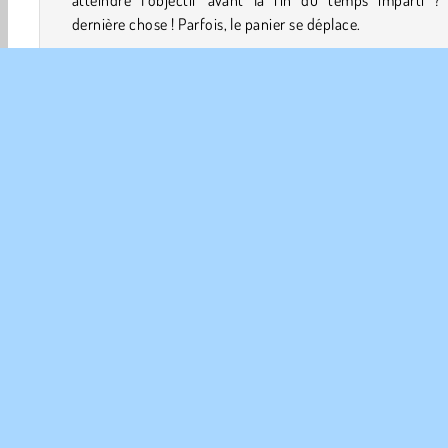
atteindre l’objectif avant la fin du temps imparti ?
dernière chose ! Parfois, le panier se déplace.
Comment jouer à Shot Shot ?
Shot Shot est un
jeu de Sport
amusant et exigeant. 
passer le ballon dans le panier un nombre de fois donn
arriveras-tu avant que le chrono tombe à zéro ?
Commandes du jeu
Balles
Basketball
HTML5
Mobiles
Sport
INFO