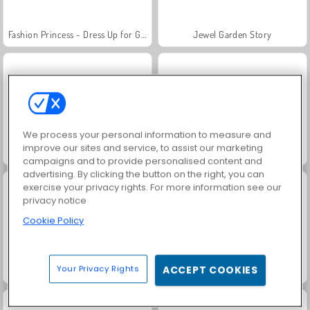
Fashion Princess - Dress Up for Girls
Jewel Garden Story
We process your personal information to measure and
improve our sites and service, to assist our marketing
Farm Merge Valley
Masha and the Bear: Meadows
campaigns and to provide personalised content and
advertising. By clicking the button on the right, you can
exercise your privacy rights. For more information see our
privacy notice
Cookie Policy
Your Privacy Rights
ACCEPT COOKIES
Royal Story
Scala 40