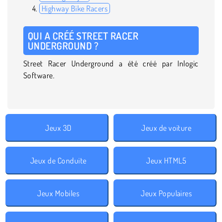
Highway Bike Racers
QUI A CRÉÉ STREET RACER
UNDERGROUND ?
Street Racer Underground a été créé par Inlogic
Software.
Jeux 3D
Jeux de voiture
Jeux de Conduite
Jeux HTML5
Jeux Mobiles
Jeux Populaires