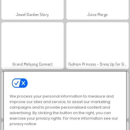
Jewel Garden Story
Juice Merge
Grand Mahjong Connect
Fashion Princess - Dress Up for Girls
We process your personal information to measure and
improve our sites and service, to assist our marketing
campaigns and to provide personalised content and
advertising. By clicking the button on the right, you can
Masha and the Bear: Meadows
Scala 40
exercise your privacy rights. For more information see our
privacy notice