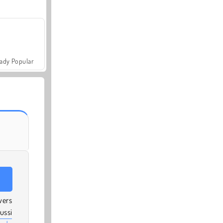
ady Popular
vers
ussi