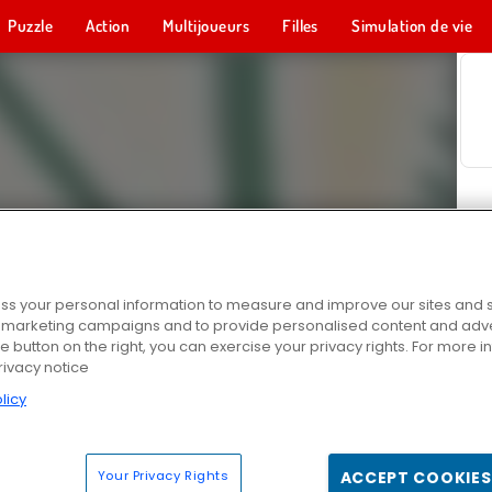
Puzzle
Action
Multijoueurs
Filles
Simulation de vie
s your personal information to measure and improve our sites and s
r marketing campaigns and to provide personalised content and adver
he button on the right, you can exercise your privacy rights. For more 
rivacy notice
licy
Your Privacy Rights
ACCEPT COOKIES