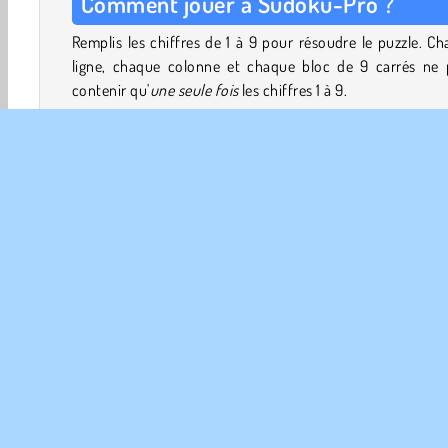
Comment jouer à Sudoku-Pro ?
Remplis les chiffres de 1 à 9 pour résoudre le puzzle. C
ligne, chaque colonne et chaque bloc de 9 carrés ne 
contenir qu'
une seule fois
les chiffres 1 à 9.
À l'aide des chiffres déjà donnés, tu peux progressive
trouver la place des autres chiffres par un proce
d'élimination.
Pour choisir un puzzle plus facile ou plus difficile, appuie s
case en haut à gauche indiquant le niveau de difficulté
liste apparaîtra et tu pourras commencer une nouvelle p
au niveau qui te convient le mieux.
Cérébraux
HTML5
Jeux de logique
Mobiles