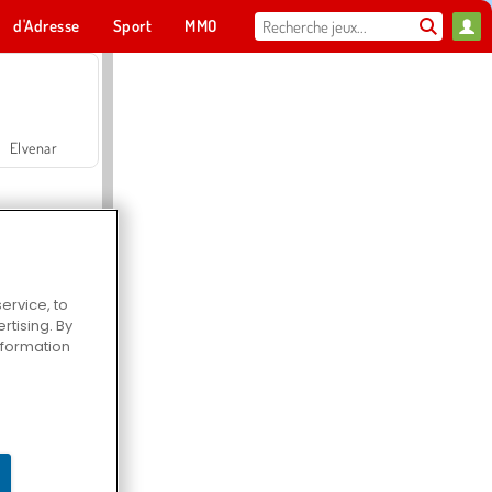
d'Adresse
Sport
MMO
Pour toi
Elvenar
ervice, to
tising. By
Hospital Surgeon Doctor Game
information