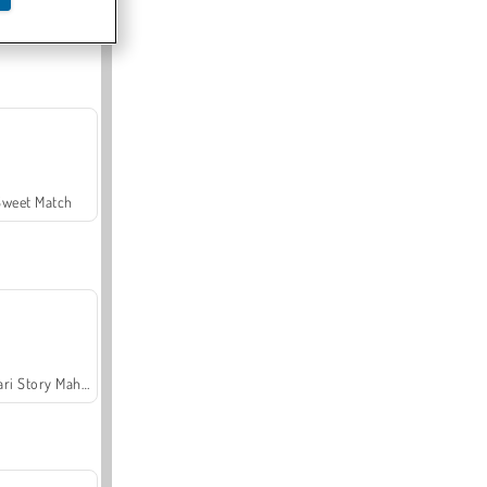
Offroad Crash Climber 4X4
Sweet Match
Safari Story Mahjong