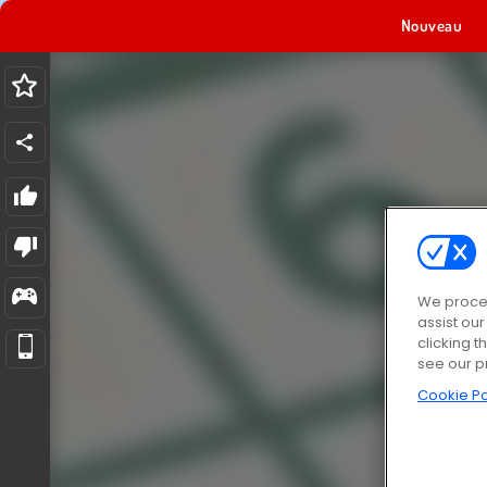
Nouveau
We proces
assist ou
clicking t
see our p
Cookie Po