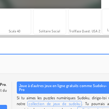
L
Scala 40
Solitaire Social
Trollface Quest: USA 2
Rummy World
Farm Merge Valley
Pro
.
Joue à d'autres jeux en ligne gratuits comme Sudoku-
Pro
nt du
Si tu aimes les puzzles numériques Sudoku, dirige-toi 
notre
collection de jeux de sudoku
. Tu pourrais a