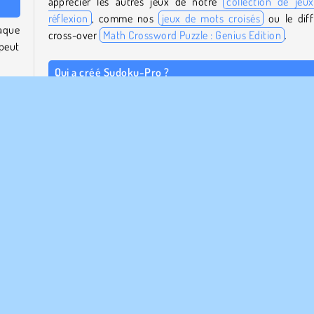
apprécier les autres jeux de notre
collection de jeu
réflexion
, comme nos
jeux de mots croisés
ou le diffi
haque
cross-over
Math Crossword Puzzle : Genius Edition
.
peut
Qui a créé Sudoku-Pro ?
Sudoku-Pro
a été créé par GameBerry Studio.
ment
ssus
Quand Sudoku-Pro a-t-il été lancé ?
Ce jeu est sorti le 29 août 2025.
ur la
. Une
artie
Populaire
Puzzle
Solo
Essaie maintenant!
Sudoku