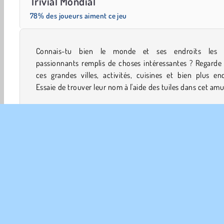
Trivial Mondial
78% des joueurs aiment ce jeu
Connais-tu bien le monde et ses endroits les 
jeu de culture générale qui fait également travailler
passionnants remplis de choses intéressantes ? Regarde
ces grandes villes, activités, cuisines et bien plus en
Essaie de trouver leur nom à l'aide des tuiles dans cet am
Cérébraux
Concentration
Mots Croisés
HTML5
INFO
Poli