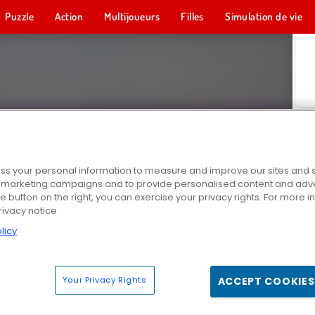
Puzzle
Action
Multijoueurs
Filles
Simulation de vie
s your personal information to measure and improve our sites and s
r marketing campaigns and to provide personalised content and adver
he button on the right, you can exercise your privacy rights. For more 
rivacy notice
licy
Your Privacy Rights
ACCEPT COOKIES