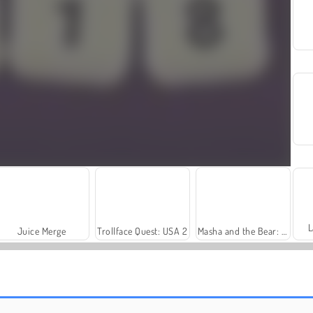
L
Juice Merge
Trollface Quest: USA 2
Masha and the Bear: Meadows
Crocword: Crossword Puzzle Game
Words of Wonders