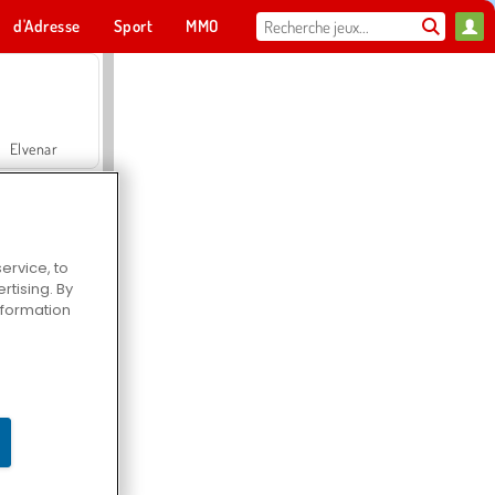
d'Adresse
Sport
MMO
Pour toi
Elvenar
ervice, to
tising. By
Hospital Surgeon Doctor Game
information
Offroad Crash Climber 4X4