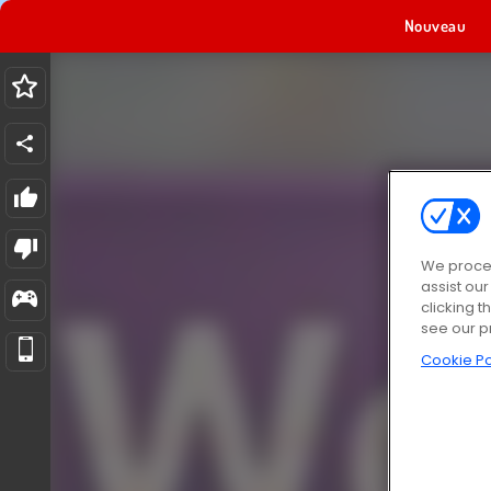
Nouveau
We proces
assist ou
clicking t
see our p
Cookie Po