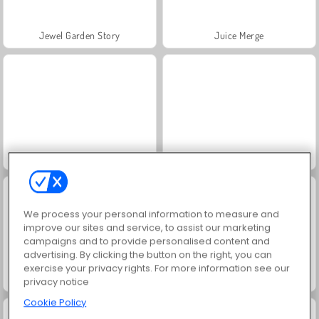
Jewel Garden Story
Juice Merge
Grand Mahjong Connect
Trollface Quest: USA 2
We process your personal information to measure and
improve our sites and service, to assist our marketing
campaigns and to provide personalised content and
advertising. By clicking the button on the right, you can
exercise your privacy rights. For more information see our
Masha and the Bear: Meadows
Scala 40
privacy notice
Cookie Policy