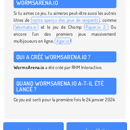
WORMSARENA.IO
Si tu aimes ce jeu, tu aimeras peut-être aussi les autres
titres de
notre aperçu des jeux de serpents
, comme
Wormate.io
et le jeu de Chomp
Paper.io 2.
Ou
encore l'un des premiers jeux massivement
multijoueurs en ligne,
Agar.io
!
QUI A CRÉÉ WORMSARENA.IO ?
WormsArena.io
a été créé par RHM Interactive.
QUAND WORMSARENA.IO A-T-IL ÉTÉ
LANCÉ ?
Ce jeu est sorti pour la première fois le 24 janvier 2024.