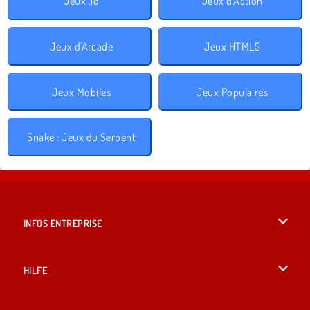
Jeux .io
Jeux d'Action
Jeux d'Arcade
Jeux HTML5
Jeux Mobiles
Jeux Populaires
Snake : Jeux du Serpent
INFOS ENTREPRISE
Conditions d’utilisation
HILFE
Politique De Protection De La Vie Privée
Hilfe