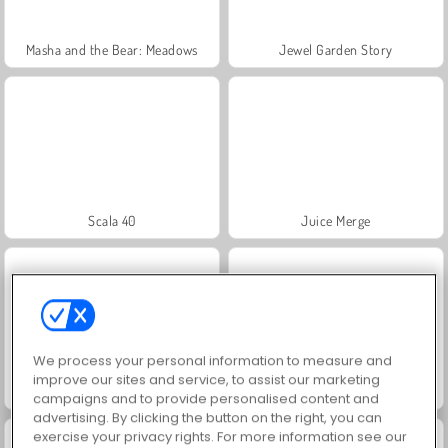
Masha and the Bear: Meadows
Jewel Garden Story
Scala 40
Juice Merge
We process your personal information to measure and
improve our sites and service, to assist our marketing
Grand Mahjong Connect
Fashion Princess - Dress Up for Girls
campaigns and to provide personalised content and
advertising. By clicking the button on the right, you can
exercise your privacy rights. For more information see our