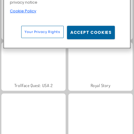
privacy notice
Cookie Policy
Your Privacy Rights
ACCEPT COOKIES
Farm Merge Valley
Solitaire Social
Trollface Quest: USA 2
Royal Story