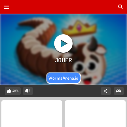
WormsArena.io
48%