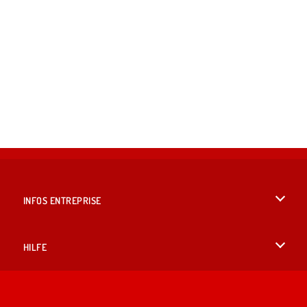
INFOS ENTREPRISE
Conditions d’utilisation
HILFE
Politique De Protection De La Vie Privée
Hilfe
LANGUES