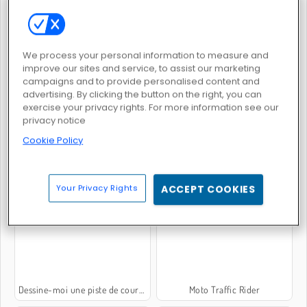
We process your personal information to measure and
improve our sites and service, to assist our marketing
Obby on a Bike
Italian Brainrot Bike Rush
campaigns and to provide personalised content and
advertising. By clicking the button on the right, you can
exercise your privacy rights. For more information see our
privacy notice
Cookie Policy
Moto Road Rash 3D 2
Moto Trials Off Road 2
Your Privacy Rights
ACCEPT COOKIES
Dessine-moi une piste de course
Moto Traffic Rider