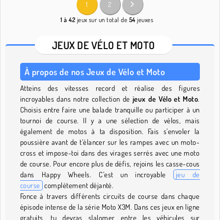
1
2
1 à 42
jeux sur un total de
54
jeuxes
JEUX DE VÉLO ET MOTO
À propos de nos Jeux de Vélo et Moto
Atteins des vitesses record et réalise des figures
incroyables dans notre collection de
jeux de Vélo et Moto
.
Choisis entre faire une balade tranquille ou participer à un
tournoi de course. Il y a une sélection de vélos, mais
également de motos à ta disposition. Fais s’envoler la
poussière avant de t’élancer sur les rampes avec un moto-
cross et impose-toi dans des virages serrés avec une moto
de course. Pour encore plus de défis, rejoins les casse-cous
dans Happy Wheels. C’est un incroyable
jeu de
course
complètement déjanté.
Fonce à travers différents circuits de course dans chaque
épisode intense de la série Moto X3M. Dans ces jeux en ligne
gratuits, tu devras slalomer entre les véhicules sur