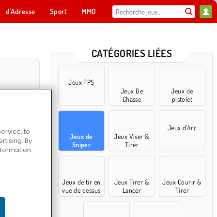
d'Adresse
Sport
MMO
Pour toi
CATÉGORIES LIÉES
Jeux FPS
Jeux De
Jeux de
Chasse
pistolet
Jeux d'Arc
ervice, to
Jeux de
Jeux Viser &
tising. By
Sniper
Tirer
information
ter
Jeux de tir en
Jeux Tirer &
Jeux Courir &
vue de dessus
Lancer
Tirer