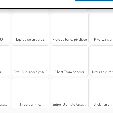
D
Sniper Shooter 3D
Forces spéciales
Sniper en Zo
3D
Équipe de snipers 2
Pluie de balles pixelisée
Pixel Wars o
r
Pixel Gun Apocalypse 6
Ghost Team Shooter
Tireurs d'élite sur
assin
Tireurs animés
Sniper Ultimate Assassin 2
Stickman Sni