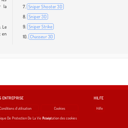
r la
Sniper Shooter 3D
Sniper 3D
Sniper Strike
. Le
x en
Chasseur 3D
S ENTREPRISE
HILFE
Conditions d’utilisation
Cookies
Hilfe
tique De Protection De La Vie Privée
Acceptation des cookies