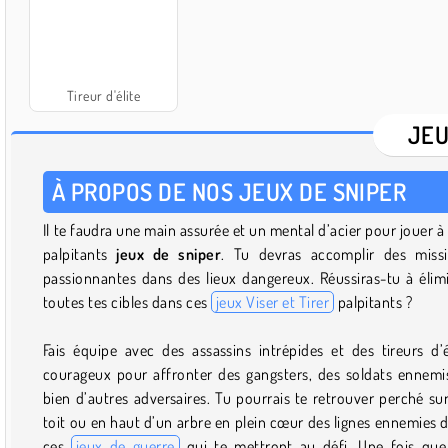
Tireur d'élite
JEU
À PROPOS DE NOS JEUX DE SNIPER
Il te faudra une main assurée et un mental d’acier pour jouer à
palpitants
jeux de sniper
. Tu devras accomplir des miss
passionnantes dans des lieux dangereux. Réussiras-tu à élim
toutes tes cibles dans ces
jeux Viser et Tirer
palpitants ?
Fais équipe avec des assassins intrépides et des tireurs d’é
courageux pour affronter des gangsters, des soldats ennemi
bien d’autres adversaires. Tu pourrais te retrouver perché su
toit ou en haut d’un arbre en plein cœur des lignes ennemies 
ces
jeux de guerre
qui te mettront au défi. Une fois que