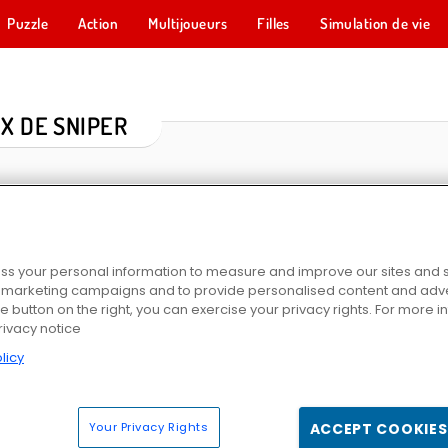
Puzzle
Action
Multijoueurs
Filles
Simulation de vie
X DE SNIPER
s your personal information to measure and improve our sites and s
r marketing campaigns and to provide personalised content and adver
he button on the right, you can exercise your privacy rights. For more 
rivacy notice
e
Forces Rebelles
Sniper 3D
Deer Hun
licy
Your Privacy Rights
ACCEPT COOKIES