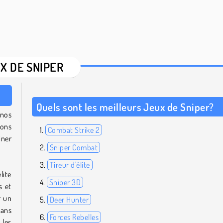
X DE SNIPER
Quels sont les meilleurs Jeux de Sniper?
 nos
ions
Combat Strike 2
iner
Sniper Combat
Tireur d'élite
lite
Sniper 3D
s et
r un
Deer Hunter
dans
Forces Rebelles
 les