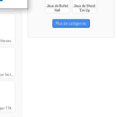
Jeux de Bullet
Jeux de Shoot
ne Morte
Hell
'Em Up
Plus de catégories
f Heroes
 les toits
per TTK