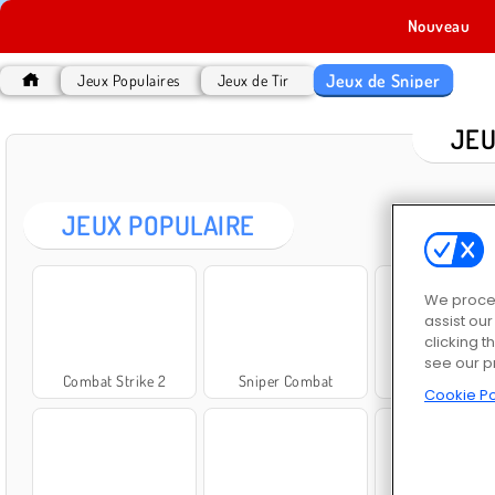
Nouveau
Jeux de Sniper
Jeux Populaires
Jeux de Tir
JEU
JEUX POPULAIRE
We proces
assist ou
clicking t
see our p
Combat Strike 2
Sniper Combat
Tireur d'élit
Cookie Po