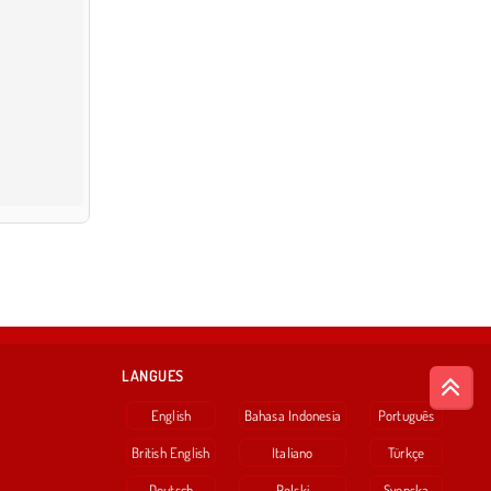
LANGUES
English
Bahasa Indonesia
Português
British English
Italiano
Türkçe
Deutsch
Polski
Svenska