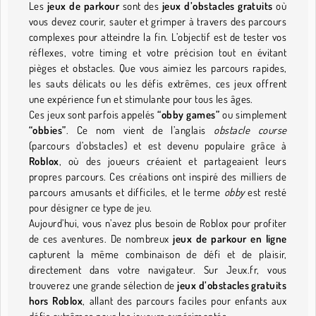
Les
jeux de parkour
sont des
jeux d’obstacles gratuits
où
vous devez courir, sauter et grimper à travers des parcours
complexes pour atteindre la fin. L’objectif est de tester vos
réflexes, votre timing et votre précision tout en évitant
pièges et obstacles. Que vous aimiez les parcours rapides,
les sauts délicats ou les défis extrêmes, ces jeux offrent
une expérience fun et stimulante pour tous les âges.
Ces jeux sont parfois appelés
“obby games”
ou simplement
“obbies”
. Ce nom vient de l’anglais
obstacle course
(parcours d’obstacles) et est devenu populaire grâce à
Roblox
, où des joueurs créaient et partageaient leurs
propres parcours. Ces créations ont inspiré des milliers de
parcours amusants et difficiles, et le terme
obby
est resté
pour désigner ce type de jeu.
Aujourd’hui, vous n’avez plus besoin de Roblox pour profiter
de ces aventures. De nombreux
jeux de parkour en ligne
capturent la même combinaison de défi et de plaisir,
directement dans votre navigateur. Sur Jeux.fr, vous
trouverez une grande sélection de
jeux d’obstacles gratuits
hors Roblox
, allant des parcours faciles pour enfants aux