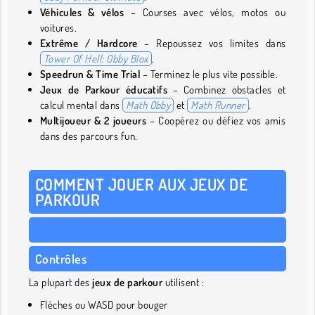
Véhicules & vélos
– Courses avec vélos, motos ou
voitures.
Extrême / Hardcore
– Repoussez vos limites dans
Tower Of Hell: Obby Blox
.
Speedrun & Time Trial
– Terminez le plus vite possible.
Jeux de Parkour éducatifs
– Combinez obstacles et
calcul mental dans
Math Obby
et
Math Runner
.
Multijoueur & 2 joueurs
– Coopérez ou défiez vos amis
dans des parcours fun.
COMMENT JOUER AUX JEUX DE
PARKOUR
Contrôles
La plupart des
jeux de parkour
utilisent :
Flèches ou WASD pour bouger