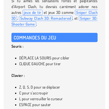
Si tu aimes les sensations fortes et palpitantes
d’Airport Clash, tu devrais carrément adorer nos
autres
jeux de tir
et jeux 3D comme
Sniper Clash
3D
,
Subway Clash 3D: Remastered
, et
Sniper 3D:
Shooter Game
.
COMMANDES DU JEU
Souris :
DÉPLACE LA SOURIS pour cibler
CLIQUE GAUCHE pour tirer
Clavier :
Z, Q, S, D pour se déplacer
C pour s’accroupir
L pour verrouiller le curseur
ESPACE pour sauter