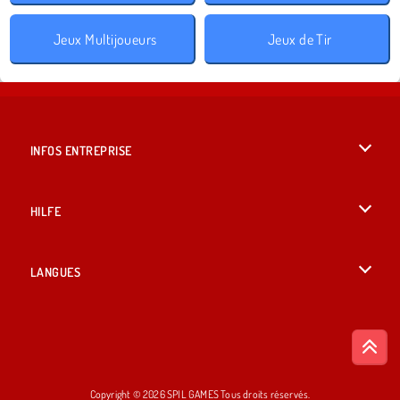
Jeux Multijoueurs
Jeux de Tir
INFOS ENTREPRISE
Conditions d’utilisation
HILFE
Politique De Protection De La Vie Privée
Hilfe
LANGUES
Cookies
English
Acceptation des cookies
British English
Copyright © 2026 SPIL GAMES Tous droits réservés.