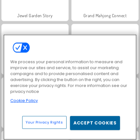
Jewel Garden Story
Grand Mahjong Connect
We process your personal information to measure and
improve our sites and service, to assist our marketing
Juice Merge
Trollface Quest: USA 2
campaigns and to provide personalised content and
advertising. By clicking the button on the right, you can
exercise your privacy rights. For more information see our
privacy notice
Cookie Policy
Solitaire FRVR
Masha and the Bear: Meadows
Your Privacy Rights
ACCEPT COOKIES