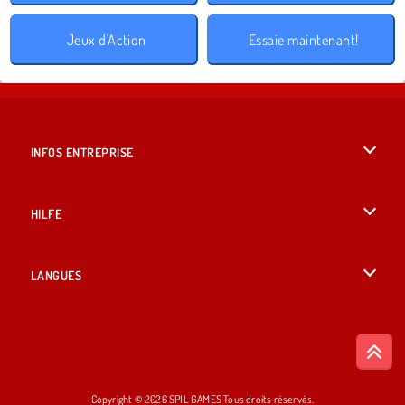
Jeux d'Action
Essaie maintenant!
INFOS ENTREPRISE
Conditions d’utilisation
HILFE
Politique De Protection De La Vie Privée
Hilfe
LANGUES
Cookies
English
Acceptation des cookies
British English
Copyright © 2026 SPIL GAMES Tous droits réservés.