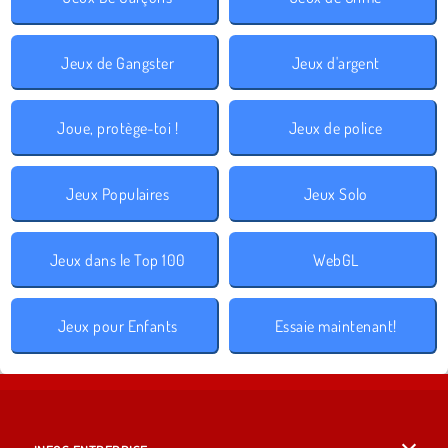
Jeux de Gangster
Jeux d'argent
Joue, protège-toi !
Jeux de police
Jeux Populaires
Jeux Solo
Jeux dans le Top 100
WebGL
Jeux pour Enfants
Essaie maintenant!