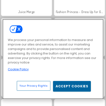
Juice Merge
Fashion Princess - Dress Up for Girls
We process your personal information to measure and
improve our sites and service, to assist our marketing
campaigns and to provide personalised content and
Grand Mahjong Connect
Jewel Garden Story
advertising. By clicking the button on the right, you can
exercise your privacy rights. For more information see our
privacy notice
Cookie Policy
Your Privacy Rights
ACCEPT COOKIES
Farm Merge Valley
Royal Story