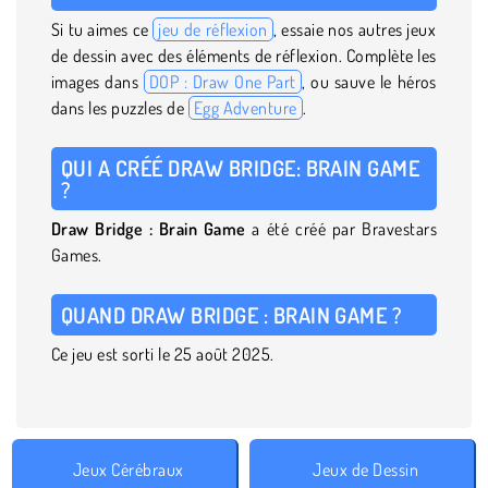
Si tu aimes ce
jeu de réflexion
, essaie nos autres jeux
de dessin avec des éléments de réflexion. Complète les
images dans
DOP : Draw One Part
, ou sauve le héros
dans les puzzles de
Egg Adventure
.
QUI A CRÉÉ DRAW BRIDGE: BRAIN GAME
?
Draw Bridge : Brain Game
a été créé par Bravestars
Games.
QUAND DRAW BRIDGE : BRAIN GAME ?
Ce jeu est sorti le 25 août 2025.
Jeux Cérébraux
Jeux de Dessin