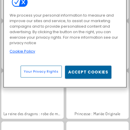
Match Arena Multiplayer
Coiffeuse de Mariage pour les Princesses
We process your personal information to measure and
improve our sites and service, to assist our marketing
campaigns and to provide personalised content and
advertising. By clicking the button on the right, you can
exercise your privacy rights. For more information see our
privacy notice
Cookie Policy
Coiffure de la mariée
Reine des Glaces : Mariage Ruiné
Your Privacy Rights
ACCEPT COOKIES
La reine des dragons : robe de mariée
Princesse : Mariée Originale