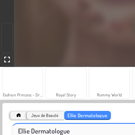
Fashion Princess - Dress Up for Girls
Royal Story
Rummy World
Ellie Dermatologue
Jeux de Beauté
Juice Merge
Grand Mahjong Connect
Ellie Dermatologue