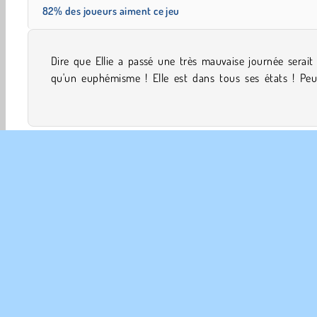
82% des joueurs aiment ce jeu
Dire que Ellie a passé une très mauvaise journée serait
l'aider à traiter toutes les blessures sur son visage dans c
qu'un euphémisme ! Elle est dans tous ses états ! Peu
Beauté
Docteur
Filles
Relooking
Mobiles
INFO
Poli