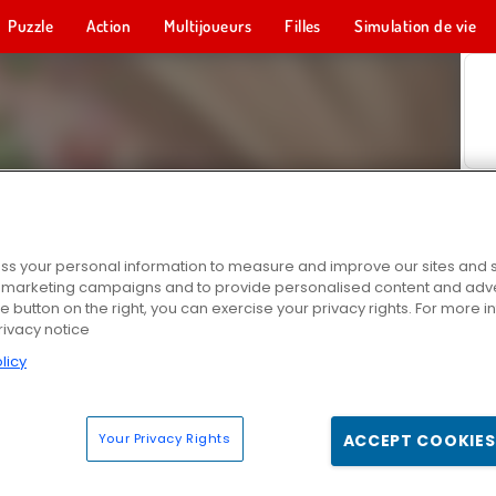
Puzzle
Action
Multijoueurs
Filles
Simulation de vie
s your personal information to measure and improve our sites and s
r marketing campaigns and to provide personalised content and adver
he button on the right, you can exercise your privacy rights. For more 
rivacy notice
licy
Your Privacy Rights
ACCEPT COOKIES