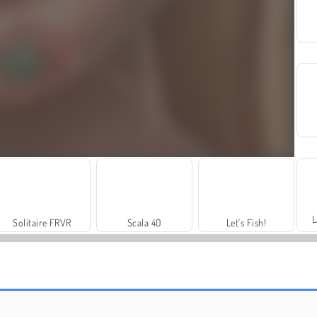
L
Solitaire FRVR
Scala 40
Let's Fish!
Jewel Garden Story
Family Relics