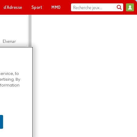
d'Adresse
Sport
MMO
Pour toi
Elvenar
ervice, to
tising. By
Hospital Surgeon Doctor Game
information
Offroad Crash Climber 4X4