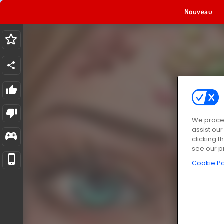
Nouveau
We proces
assist ou
clicking t
see our p
Cookie Po