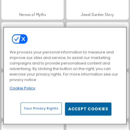
Heroes of Myths
Jewel Garden Story
We process your personal information to measure and
improve our sites and service, to assist our marketing
campaigns and to provide personalised content and
Trollface Quest: USA 2
Juice Merge
advertising. By clicking the button on the right, you can
exercise your privacy rights. For more information see our
privacy notice
Cookie Policy
Your Privacy Rights
ACCEPT COOKIES
Grand Mahjong Connect
Masha and the Bear: Meadows