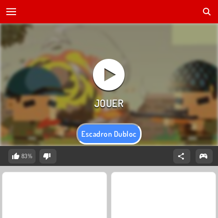
Escadron Dubloc
83%