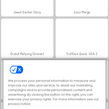
Jewel Garden Story
Juice Merge
Grand Mahjong Connect
Trollface Quest: USA 2
We process your personal information to measure and
improve our sites and service, to assist our marketing
campaigns and to provide personalised content and
advertising. By clicking the button on the right, you can
Masha and the Bear: Meadows
Scala 40
exercise your privacy rights. For more information see our
privacy notice