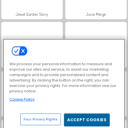
Jewel Garden Story
Juice Merge
Grand Mahjong Connect
Masha and the Bear: Meadows
We process your personal information to measure and
improve our sites and service, to assist our marketing
campaigns and to provide personalised content and
advertising. By clicking the button on the right, you can
exercise your privacy rights. For more information see our
privacy notice
Cookie Policy
Scala 40
Solitaire Social
Your Privacy Rights
ACCEPT COOKIES