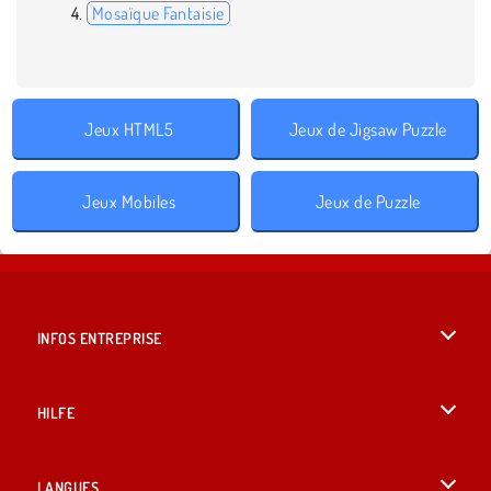
Mosaïque Fantaisie
Jeux HTML5
Jeux de Jigsaw Puzzle
Jeux Mobiles
Jeux de Puzzle
INFOS ENTREPRISE
Conditions d’utilisation
HILFE
Politique De Protection De La Vie Privée
Hilfe
LANGUES