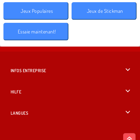
Jeux Populaires
Jeux de Stickman
Essaie maintenant!
INFOS ENTREPRISE
Conditions d’utilisation
HILFE
Politique De Protection De La Vie Privée
Hilfe
LANGUES
Cookies
British English