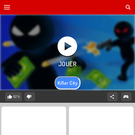
Killer City
82%