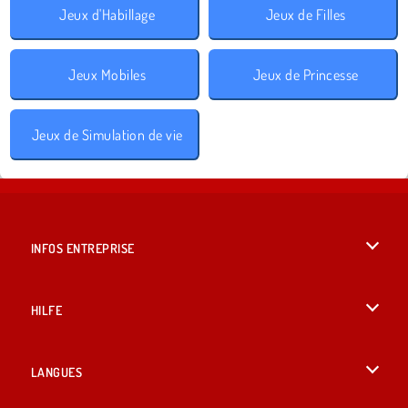
Jeux d'Habillage
Jeux de Filles
Jeux Mobiles
Jeux de Princesse
Jeux de Simulation de vie
INFOS ENTREPRISE
Conditions d’utilisation
HILFE
Politique De Protection De La Vie Privée
Hilfe
LANGUES
Cookies