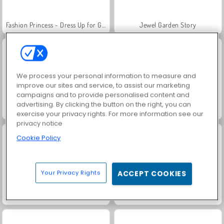
Fashion Princess - Dress Up for Girls
Jewel Garden Story
We process your personal information to measure and
improve our sites and service, to assist our marketing
campaigns and to provide personalised content and
advertising. By clicking the button on the right, you can
Farm Merge Valley
Masha and the Bear: Meadows
exercise your privacy rights. For more information see our
privacy notice
Cookie Policy
Your Privacy Rights
ACCEPT COOKIES
Royal Story
Scala 40