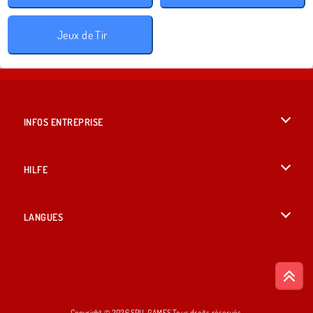
Jeux de Tir
INFOS ENTREPRISE
Conditions d’utilisation
HILFE
Politique De Protection De La Vie Privée
Hilfe
LANGUES
Cookies
English
Acceptation des cookies
British English
Copyright © 2026 SPIL GAMES Tous droits réservés.