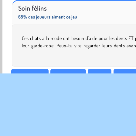
Juice Merge
Grand Mahjong Connect
Soin félins
68% des joueurs aiment ce jeu
Ces chats à la mode ont besoin d'aide pour les dents ET
leur choisir des tenues mignonnes dans ce jeu médica
leur garde-robe. Peux-tu vite regarder leurs dents ava
Garder enfants
Jeux de chats
Docteur
Habillage
Simulation de vie
INFO