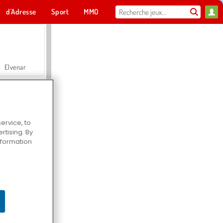
d'Adresse
Sport
MMO
Pour toi
Elvenar
ervice, to
tising. By
Hospital Surgeon Doctor Game
information
Offroad Crash Climber 4X4