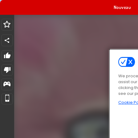
Nouveau
We proces
assist ou
clicking t
see our p
Cookie Po