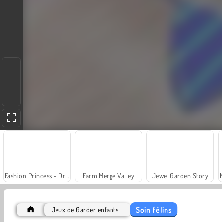
Fashion Princess - Dress Up for Girls
Farm Merge Valley
Jewel Garden Story
Soin félins
Jeux de Garder enfants