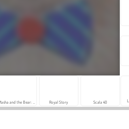
L
Masha and the Bear: Meadows
Royal Story
Scala 40