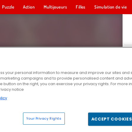
Puzzle
Action
Multijoueurs
Filles
Simulation de vie
s your personal information to measure and improve our sites and s
r marketing campaigns and to provide personalised content and adver
he button on the right, you can exercise your privacy rights. For more 
rivacy notice
licy
Your Privacy Rights
ACCEPT COOKIES