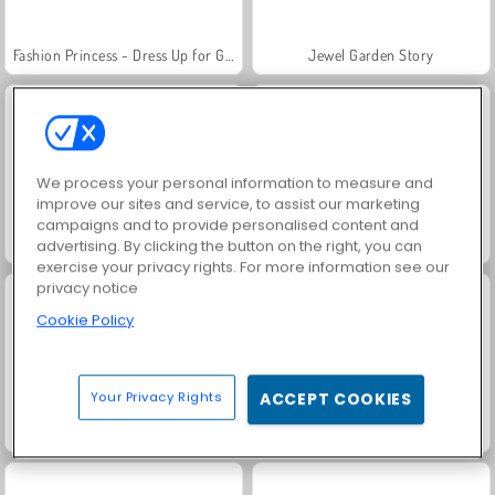
Fashion Princess - Dress Up for Girls
Jewel Garden Story
We process your personal information to measure and
improve our sites and service, to assist our marketing
campaigns and to provide personalised content and
Masha and the Bear: Meadows
Scala 40
advertising. By clicking the button on the right, you can
exercise your privacy rights. For more information see our
privacy notice
Cookie Policy
Your Privacy Rights
ACCEPT COOKIES
Juice Merge
Grand Mahjong Connect