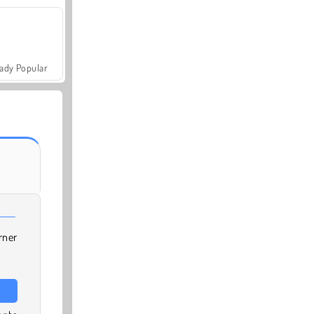
ady Popular
rner