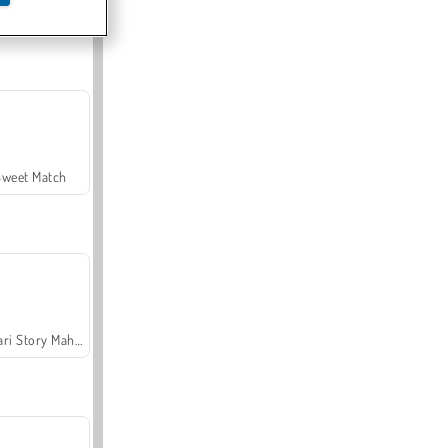
Offroad Crash Climber 4X4
Sweet Match
Safari Story Mahjong