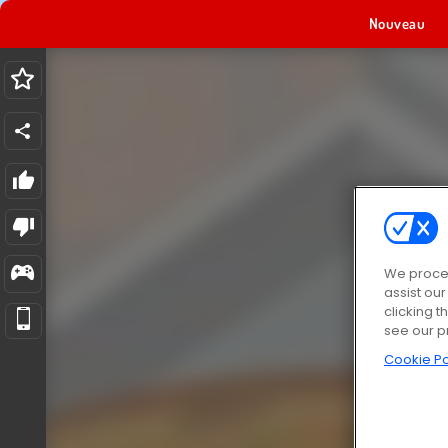
Nouveau
We proces
assist ou
clicking t
see our p
Cookie Po