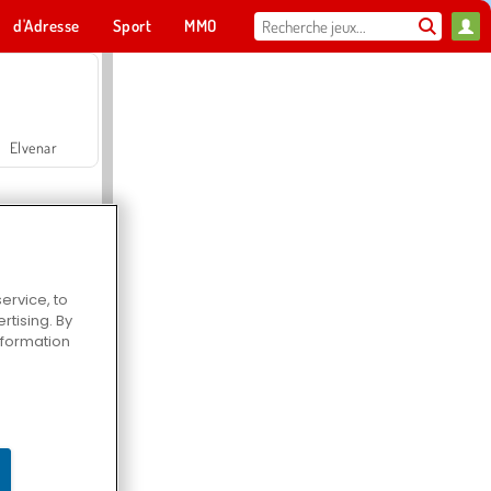
d'Adresse
Sport
MMO
Pour toi
Elvenar
ervice, to
tising. By
Hospital Surgeon Doctor Game
information