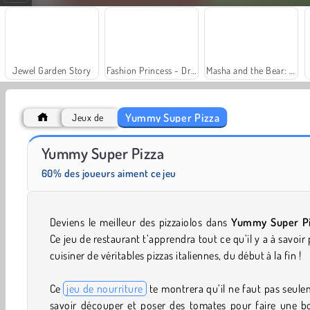
Jewel Garden Story
Fashion Princess - Dress Up for Girls
Masha and the Bear: Meadows
Yummy Super Pizza
Jeux de
Grand Mahjong Connect
Royal Story
Yummy Super Pizza
60% des joueurs aiment ce jeu
Deviens le meilleur des pizzaiolos dans
Yummy Super Pi
Ce jeu de restaurant t’apprendra tout ce qu’il y a à savoir
cuisiner de véritables pizzas italiennes, du début à la fin !
Ce
jeu de nourriture
te montrera qu’il ne faut pas seul
savoir découper et poser des tomates pour faire une b