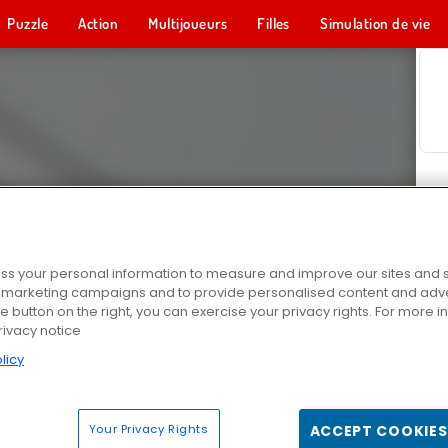
Puzzle
Action
Multijoueurs
Filles
Simulation de vie
s your personal information to measure and improve our sites and s
r marketing campaigns and to provide personalised content and adver
he button on the right, you can exercise your privacy rights. For more 
rivacy notice
licy
Your Privacy Rights
ACCEPT COOKIES