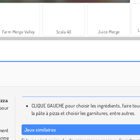
L
Farm Merge Valley
Scala 40
Juice Merge
Solitaire Social
Trollface Quest: USA 2
zza
.
CLIQUE GAUCHE pour choisir les ingrédients, faire tou
 pour
la pâte à pizza et choisir les garnitures, entre autres.
Jeux similaires
ement
onne