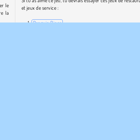
Si tu as aimé ce jeu, tu devrais essayer ces jeux de restaur
er le
et jeux de service :
re la
Penguin Diner
Yummy Toast
Dr. Panda’s Restaurant
Funny Throat Surgery 2
 dans
s les
Qui a créé Yummy Super Pizza ?
.
Yummy Super Pizza a été créé par iclickgames.
Simulation de vie