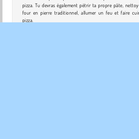
pizza. Tu devras également pétrir ta propre pâte, nettoy
four en pierre traditionnel, allumer un feu et faire cui
pizza.
Comment jouer à Yummy Super Pizza ?
Prépare ta pâte à pizza avant que les clients débarquent
ton restaurant dans ce
jeu de Simulation de vie
. Prend
commandes et prépare parfaitement les pizzas à emporter
Commandes du jeu
Jeux de nourriture
HTML5
Mobiles
Jeux Pizza