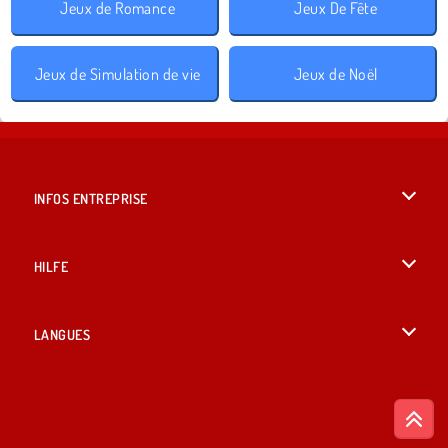
Jeux de Romance
Jeux De Fête
Jeux de Simulation de vie
Jeux de Noël
INFOS ENTREPRISE
Conditions d’utilisation
HILFE
Politique De Protection De La Vie Privée
Hilfe
LANGUES
Cookies
English
Acceptation des cookies
British English