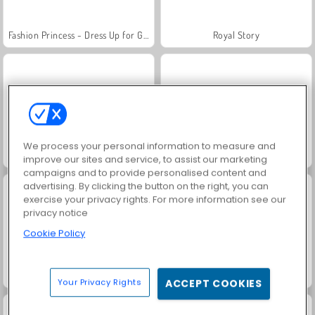
Fashion Princess - Dress Up for Girls
Royal Story
We process your personal information to measure and
Bébé Hazel : Aventure maritime
Bébé Hazel : Fête d'anniversaire
improve our sites and service, to assist our marketing
campaigns and to provide personalised content and
advertising. By clicking the button on the right, you can
exercise your privacy rights. For more information see our
privacy notice
Cookie Policy
Bébé Hazel : Après-midi entre amis
Bébé Hazel : fête à la plage
Your Privacy Rights
ACCEPT COOKIES