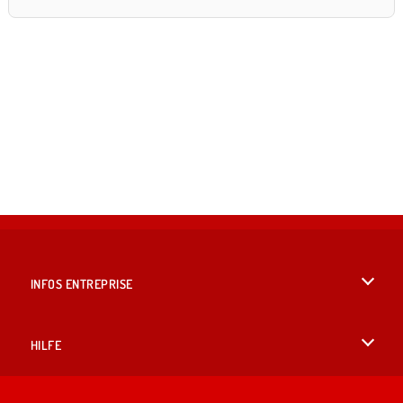
INFOS ENTREPRISE
Conditions d’utilisation
HILFE
Politique De Protection De La Vie Privée
Hilfe