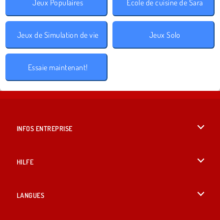
Jeux Populaires
École de cuisine de Sara
Jeux de Simulation de vie
Jeux Solo
Essaie maintenant!
INFOS ENTREPRISE
Conditions d’utilisation
HILFE
Politique De Protection De La Vie Privée
Hilfe
LANGUES
Cookies