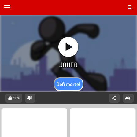
Défi mortel
76%