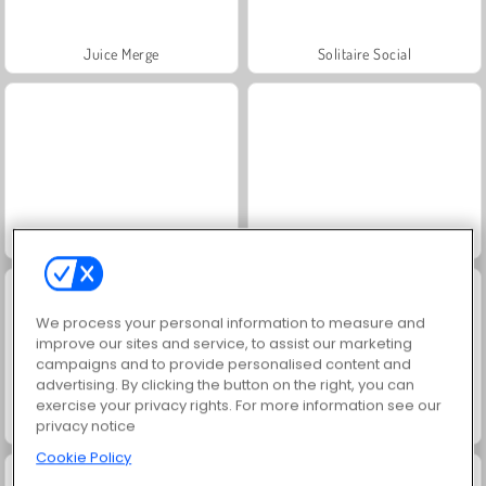
Juice Merge
Solitaire Social
Jewel Garden Story
Grand Mahjong Connect
We process your personal information to measure and
improve our sites and service, to assist our marketing
campaigns and to provide personalised content and
advertising. By clicking the button on the right, you can
exercise your privacy rights. For more information see our
privacy notice
Trollface Quest: USA 2
Masha and the Bear: Meadows
Cookie Policy