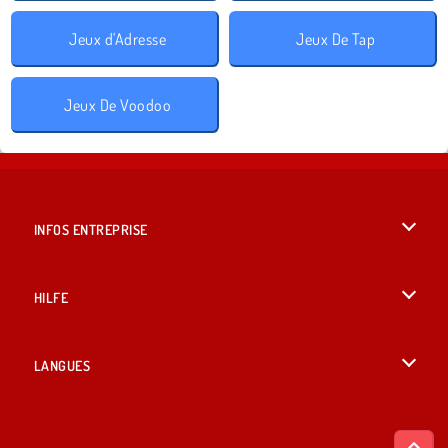
Jeux d'Adresse
Jeux De Tap
Jeux De Voodoo
INFOS ENTREPRISE
Conditions d’utilisation
HILFE
Politique De Protection De La Vie Privée
Hilfe
LANGUES
Cookies
English