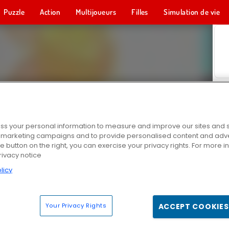
Puzzle
Action
Multijoueurs
Filles
Simulation de vie
s your personal information to measure and improve our sites and s
r marketing campaigns and to provide personalised content and adver
he button on the right, you can exercise your privacy rights. For more 
rivacy notice
licy
Your Privacy Rights
ACCEPT COOKIES