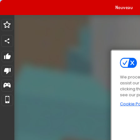
Nouveau
We proces
assist ou
clicking t
see our p
Cookie Po