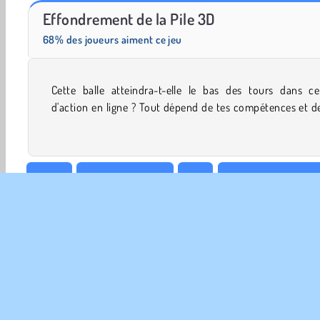
Grand Mahjong Connect
Pool Mania
Effondrement de la Pile 3D
68% des joueurs aiment ce jeu
Cette balle atteindra-t-elle le bas des tours dans ce
réflexes. Tu devras agir vite pour éviter qu’elle ne soit dét
d'action en ligne ? Tout dépend de tes compétences et d
Balles
Jeux De Garçons
Fun
Jeux D' Helix Jump
Jeux De Voodoo
WebGL
INFO