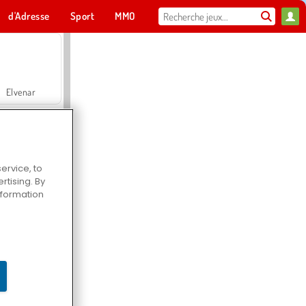
d'Adresse
Sport
MMO
Pour toi
Elvenar
ervice, to
tising. By
Hospital Surgeon Doctor Game
information
Offroad Crash Climber 4X4