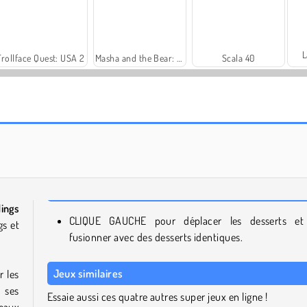
L
Trollface Quest: USA 2
Masha and the Bear: Meadows
Scala 40
Harvest Honors Classic
Farm Merge Valley
ings
CLIQUE GAUCHE pour déplacer les desserts et
gs et
fusionner avec des desserts identiques.
Jeux similaires
r les
 ses
Essaie aussi ces quatre autres super jeux en ligne !