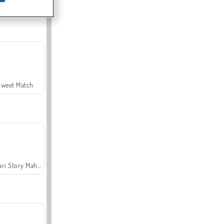
Offroad Crash Climber 4X4
Sweet Match
Safari Story Mahjong