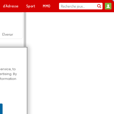
d'Adresse
Sport
MMO
Pour toi
Elvenar
ervice, to
tising. By
Hospital Surgeon Doctor Game
information