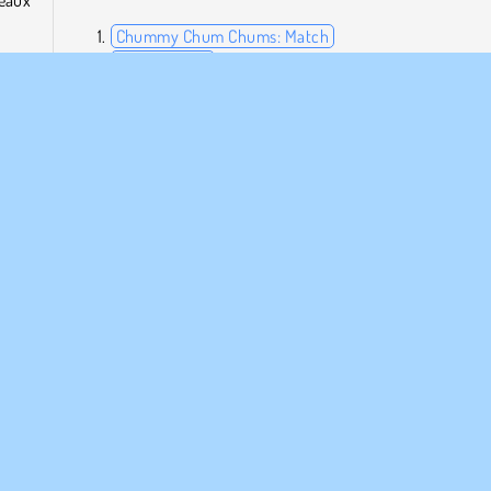
eaux
Chummy Chum Chums: Match
Sugar Heroes
Zumba Mania
Jelly Crush
ant.
 plus
Qui a créé New Year Puddings Match ?
New Year Puddings Match a été créé par Lof Games.
Solo
S ENTREPRISE
HILFE