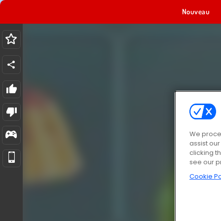
Nouveau
We proces
assist ou
clicking t
see our p
Cookie Po