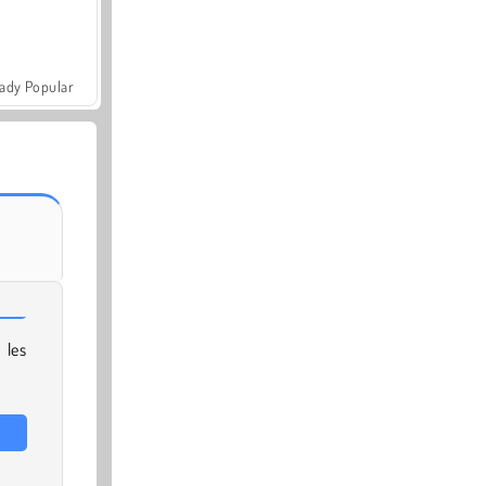
ady Popular
 les