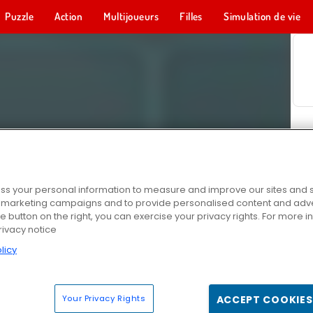
Puzzle
Action
Multijoueurs
Filles
Simulation de vie
s your personal information to measure and improve our sites and s
r marketing campaigns and to provide personalised content and adver
he button on the right, you can exercise your privacy rights. For more 
rivacy notice
licy
Your Privacy Rights
ACCEPT COOKIES