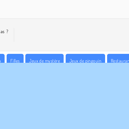
as ?
h
Filles
Jeux de mystère
Jeux de pingouin
Restaura
s
Essaie maintenant!
S ENTREPRISE
HILFE
Conditions d’utilisation
Cookies
Hilfe