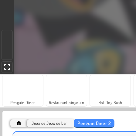
Penguin Diner
Restaurant pingouin
Hot Dog Bush
Penguin Diner 2
Jeux de Jeux de bar
Fashion Princess - Dress Up for Girls
Burger Restaurant Express