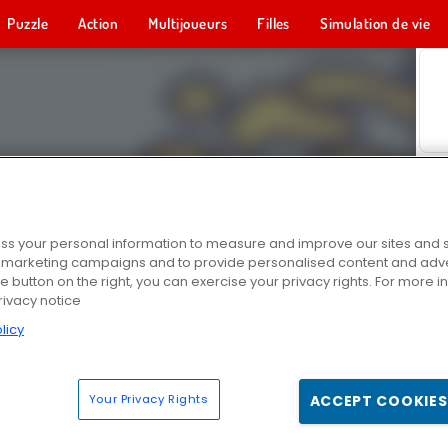
Puzzle
Action
Multijoueurs
Filles
Simulation de vie
s your personal information to measure and improve our sites and s
r marketing campaigns and to provide personalised content and adver
he button on the right, you can exercise your privacy rights. For more 
rivacy notice
licy
Your Privacy Rights
ACCEPT COOKIES