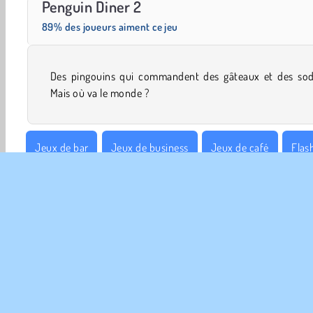
Penguin Diner 2
89% des joueurs aiment ce jeu
Des pingouins qui commandent des gâteaux et des sod
Mais où va le monde ?
Jeux de bar
Jeux de business
Jeux de café
Flas
Jeux de shopping
Simulation de vie
Gestion de temp
INFO