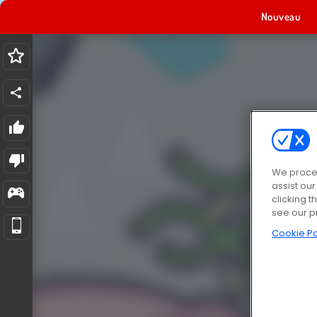
Nouveau
We proces
assist ou
clicking t
see our p
Cookie Po