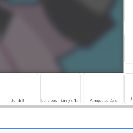
L
Bomb It
Delicious - Emily's New Beginning
Panique au Café
Video-Bingo
The Hardest Game in the World