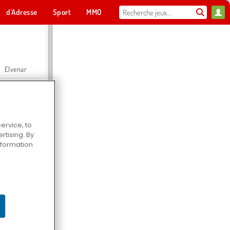
d'Adresse
Sport
MMO
Pour toi
Elvenar
ervice, to
tising. By
Hospital Surgeon Doctor Game
information
Offroad Crash Climber 4X4