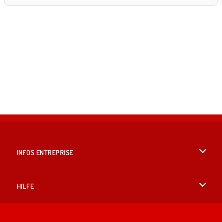
INFOS ENTREPRISE
Conditions d’utilisation
HILFE
Politique De Protection De La Vie Privée
Hilfe
LANGUES