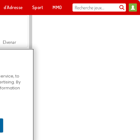
d'Adresse
Sport
MMO
Pour toi
Elvenar
ervice, to
tising. By
Hospital Surgeon Doctor Game
information
Offroad Crash Climber 4X4