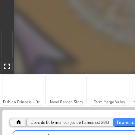
Fashion Princess - Dress Up for Girls
Jewel Garden Story
Farm Merge Valley
Tiramisu 
Jeux de Et le meilleur jeu de l'année est 2018
Juice Merge
Grand Mahjong Connect