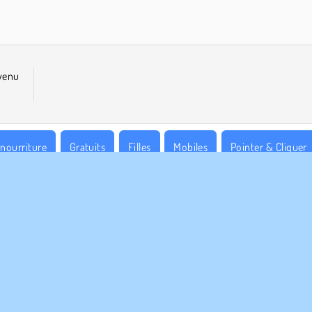
 venu
nourriture
Gratuits
Filles
Mobiles
Pointer & Cliquer
S ENTREPRISE
HILFE
Conditions d’utilisation
Cookies
Hilfe