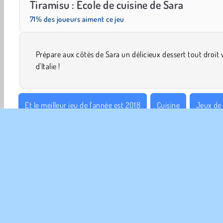
Tiramisu : École de cuisine de Sara
71% des joueurs aiment ce jeu
Prépare aux côtés de Sara un délicieux dessert tout droit
d'Italie !
Et le meilleur jeu de l'année est 2018
Cuisine
Jeux de 
Populaire
École de cuisine de Sara
Simulation de vie
INFO