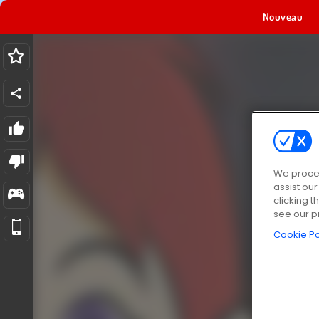
Nouveau
We proces
assist ou
clicking t
see our p
Cookie Po