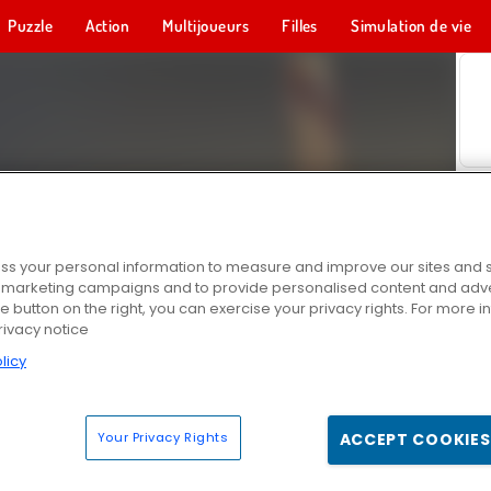
Puzzle
Action
Multijoueurs
Filles
Simulation de vie
s your personal information to measure and improve our sites and s
r marketing campaigns and to provide personalised content and adver
he button on the right, you can exercise your privacy rights. For more 
rivacy notice
licy
Your Privacy Rights
ACCEPT COOKIES