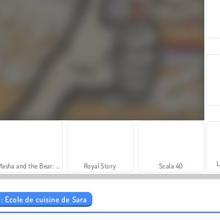
L
Masha and the Bear: Meadows
Royal Story
Scala 40
: École de cuisine de Sara
Trollface Quest: USA 2
Heroes of Myths