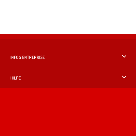
INFOS ENTREPRISE
Conditions d’utilisation
HILFE
Politique De Protection De La Vie Privée
Hilfe
LANGUES
Cookies
English
Acceptation des cookies
British English