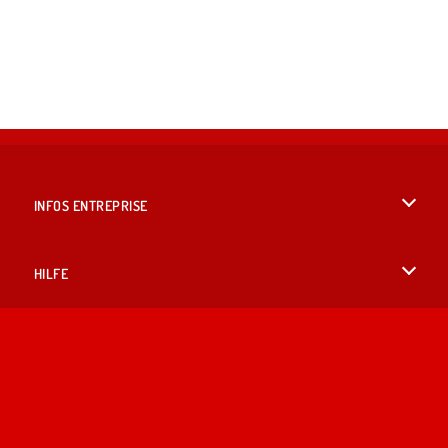
INFOS ENTREPRISE
Conditions d’utilisation
HILFE
Politique De Protection De La Vie Privée
Hilfe
LANGUES
Cookies
English
Acceptation des cookies