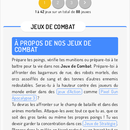
1
2
3
1 à 42
jeux sur un total de
88
jeuxes
JEUX DE COMBAT
À PROPOS DE NOS JEUX DE
COMBAT
Prépare tes poings, vérifie tes munitions ou prépare-toi à te
battre pour ta vie dans nos
Jeux de Combat
. Prépare-toi à
affronter des bagarreurs de rue, des robots mortels, des
orcs assoiffés de sang et des tonnes d’autres ennemis
redoutables. Seras-tu à la hauteur contre des joueurs du
monde entier dans des
jeux d’Action
comme
Pixel Gun
Apocalypse 3
?
Tu devras les affronter sur le champ de bataille et dans des
arènes mortelles. Attaque-les avec tout ce que tu as, que ce
soit des gros tanks ou même tes propres poings ! Tu vas
devoir garder ta concentration dans ces
Jeux de Stratégie
.
Plonger dans la mêlée en tirant partout ou en tapant tout ce