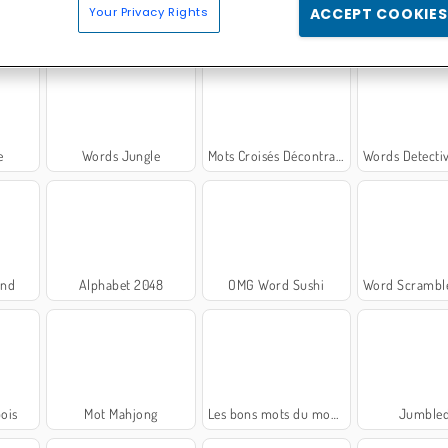
Your Privacy Rights
ACCEPT COOKIES
ne
Mots lumineux
Les mots chouettes
Lettres en
e
Words Jungle
Mots Croisés Décontractés
Words Detective B
and
Alphabet 2048
OMG Word Sushi
Word Scramble - Fa
bois
Mot Mahjong
Les bons mots du monstre
Jumbled