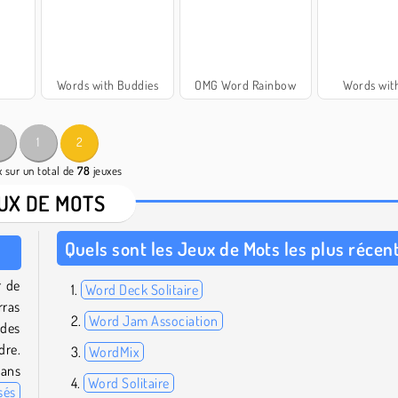
Words with Buddies
OMG Word Rainbow
Words wit
1
2
 sur un total de
78
jeuxes
UX DE MOTS
Quels sont les Jeux de Mots les plus récen
r de
Word Deck Solitaire
rras
Word Jam Association
 des
dre.
WordMix
dans
Word Solitaire
sés