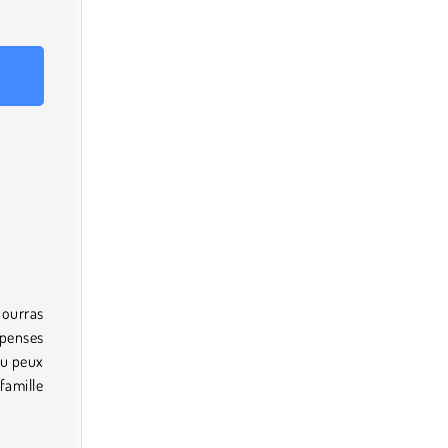
pourras
mpenses
Tu peux
famille