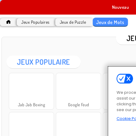
Nouveau
Jeux de Mots
Jeux Populaires
Jeux de Puzzle
JE
JEUX POPULAIRE
We proces
assist ou
clicking t
Jab Jab Boxing
Google Feud
Text Talk
see our p
Cookie Po