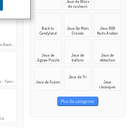
Jeux de Blocs
de couleurs
 fête
Back to
Jeux De Mots
Jeux 1001
Candyland
Croisés
Nuits Arabes
ank Heist
Jeux de
Jeux de
Jeux de
Jigsaw Puzzle
ballons
détective
Jeux de Tri
mily Tales
Jeux de Fusion
Jeux
classiques
Plus de catégories
.io