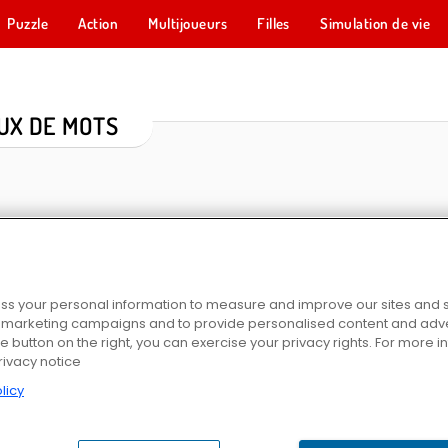
Puzzle
Action
Multijoueurs
Filles
Simulation de vie
UX DE MOTS
s your personal information to measure and improve our sites and s
r marketing campaigns and to provide personalised content and adver
he button on the right, you can exercise your privacy rights. For more 
Arkadium's Codeword
Daily Crossword
Word Search 
rivacy notice
licy