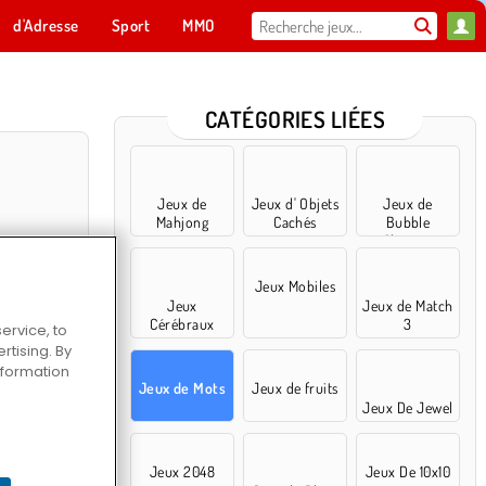
d'Adresse
Sport
MMO
Pour toi
CATÉGORIES LIÉES
Jeux de
Jeux d' Objets
Jeux de
Mahjong
Cachés
Bubble
Shooter
Jeux Mobiles
Jeux
Jeux de Match
Cérébraux
3
ervice, to
tising. By
information
Pictures
Jeux de Mots
Jeux de fruits
Jeux De Jewel
Jeux 2048
Jeux De 10x10