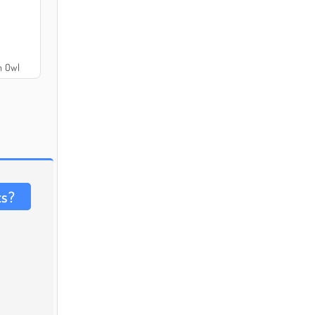
h Owl
ts?